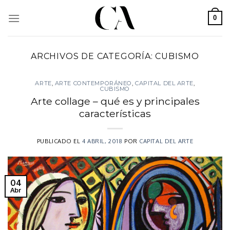
Skip
to
0
content
ARCHIVOS DE CATEGORÍA:
CUBISMO
ARTE
,
ARTE CONTEMPORÁNEO
,
CAPITAL DEL ARTE
,
CUBISMO
Arte collage – qué es y principales
características
PUBLICADO EL
4 ABRIL, 2018
POR
CAPITAL DEL ARTE
04
Abr