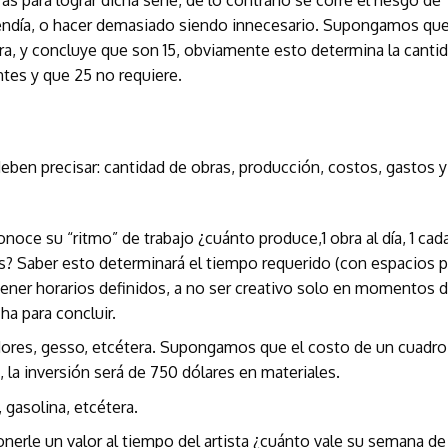
s para lograr dicha serie, de lo contrario se corre el riesgo de
etendía, o hacer demasiado siendo innecesario. Supongamos que
ira, y concluye que son 15, obviamente esto determina la canti
ntes y que 25 no requiere.
deben precisar: cantidad de obras, producción, costos, gastos y
onoce su “ritmo” de trabajo ¿cuánto produce,1 obra al día, 1 cad
 mes? Saber esto determinará el tiempo requerido (con espacios p
 tener horarios definidos, a no ser creativo solo en momentos 
ha para concluir.
tidores, gesso, etcétera. Supongamos que el costo de un cuadro
5, la inversión será de 750 dólares en materiales.
 gasolina, etcétera.
onerle un valor al tiempo del artista ¿cuánto vale su semana de