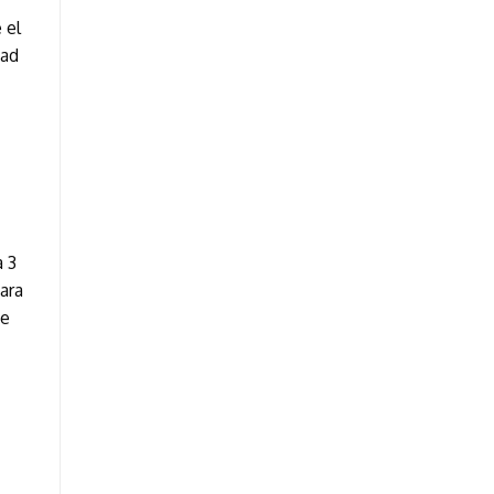
 el
dad
a 3
ara
de