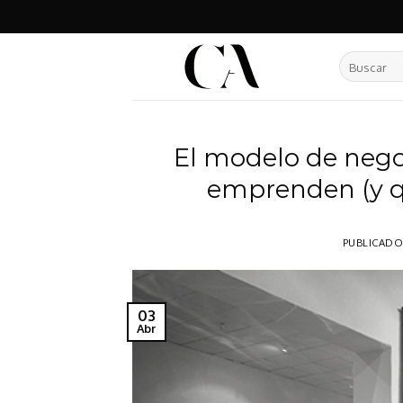
Skip
to
content
Buscar
por:
El modelo de negoc
emprenden (y q
PUBLICADO
03
Abr