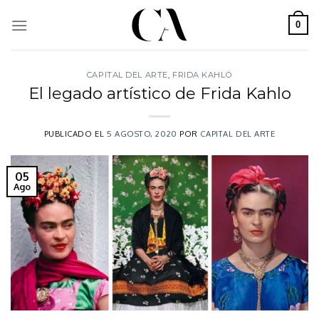
Skip
to
0
content
CAPITAL DEL ARTE
,
FRIDA KAHLO
El legado artístico de Frida Kahlo
PUBLICADO EL
5 AGOSTO, 2020
POR
CAPITAL DEL ARTE
05
Ago