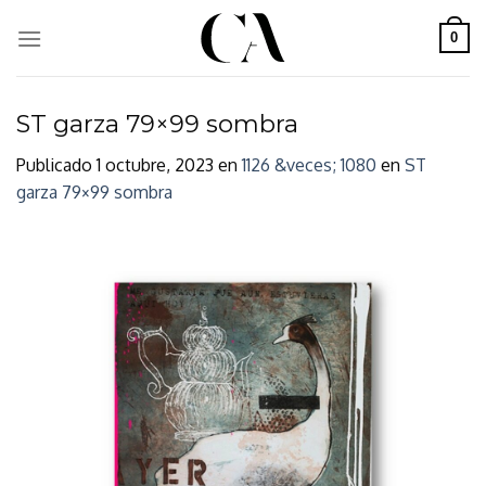
Skip
to
0
content
ST garza 79×99 sombra
Publicado
1 octubre, 2023
en
1126 &veces; 1080
en
ST
garza 79×99 sombra