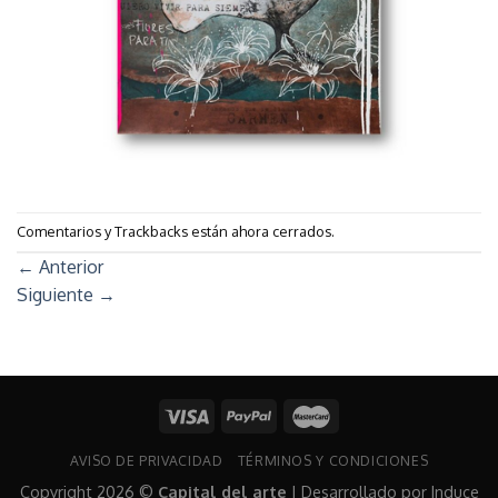
Comentarios y Trackbacks están ahora cerrados.
←
Anterior
Siguiente
→
AVISO DE PRIVACIDAD
TÉRMINOS Y CONDICIONES
Copyright 2026 ©
Capital del arte
| Desarrollado por
Induce