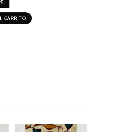
PP
L CARRITO