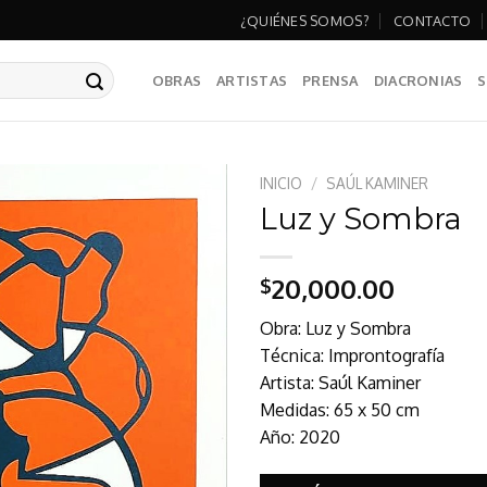
¿QUIÉNES SOMOS?
CONTACTO
OBRAS
ARTISTAS
PRENSA
DIACRONIAS
S
INICIO
/
SAÚL KAMINER
Luz y Sombra
20,000.00
$
Obra: Luz y Sombra
Técnica: Improntografía
Artista: Saúl Kaminer
Medidas: 65 x 50 cm
Año: 2020