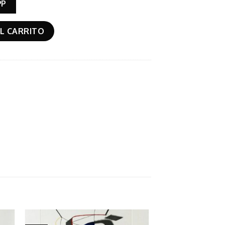
PP
L CARRITO