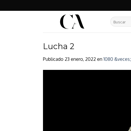
Skip
to
content
Buscar
por:
Lucha 2
Publicado
23 enero, 2022
en
1080 &veces;