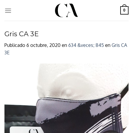
Skip
to
0
content
Gris CA 3E
Publicado
6 octubre, 2020
en
634 &veces; 845
en
Gris CA
3E