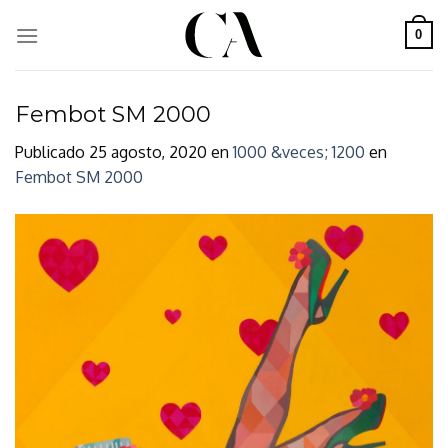
Skip
to
0
content
Fembot SM 2000
Publicado
25 agosto, 2020
en
1000 &veces; 1200
en
Fembot SM 2000