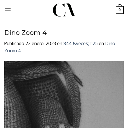
Skip
to
0
content
Dino Zoom 4
Publicado
22 enero, 2023
en
844 &veces; 1125
en
Dino
Zoom 4