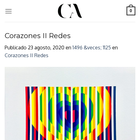
Skip
to
0
content
Corazones II Redes
Publicado
23 agosto, 2020
en
1496 &veces; 1125
en
Corazones II Redes