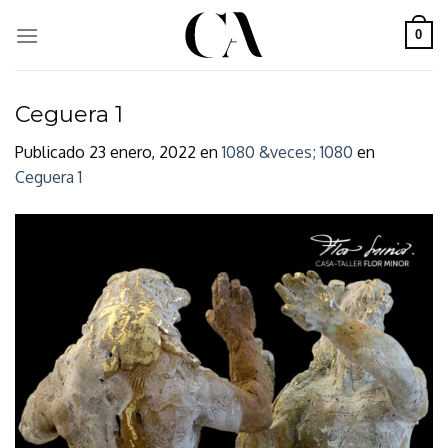
Skip
to
0
content
Ceguera 1
Publicado
23 enero, 2022
en
1080 &veces; 1080
en
Ceguera 1