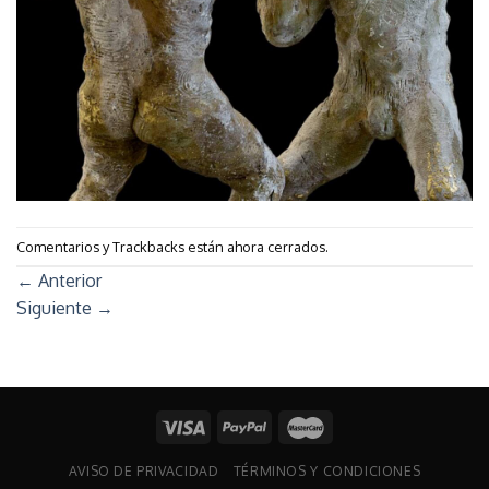
Comentarios y Trackbacks están ahora cerrados.
←
Anterior
Siguiente
→
AVISO DE PRIVACIDAD
TÉRMINOS Y CONDICIONES