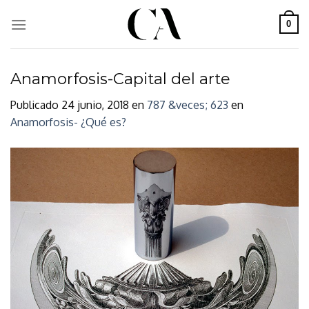
Skip
to
0
content
Anamorfosis-Capital del arte
Publicado
24 junio, 2018
en
787 &veces; 623
en
Anamorfosis- ¿Qué es?