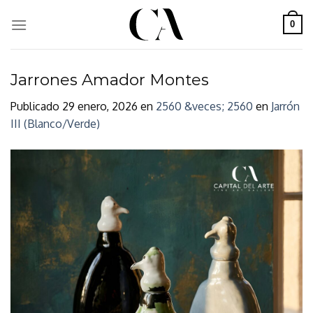
Skip
to
0
content
Jarrones Amador Montes
Publicado
29 enero, 2026
en
2560 &veces; 2560
en
Jarrón
III (Blanco/Verde)