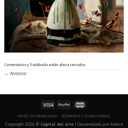
Comentarios y Trackbacks están ahora cerrados.
←
Anterior
AVISO DE PRIVACIDAD
TÉRMINOS Y CONDICIONES
Copyright 2026 ©
Capital del arte
| Desarrollado por
Induce