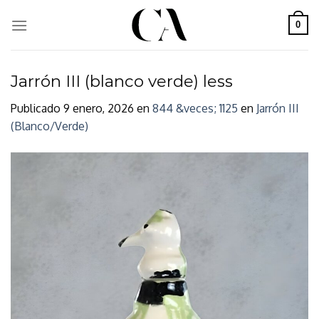
Skip
to
0
content
Jarrón III (blanco verde) less
Publicado
9 enero, 2026
en
844 &veces; 1125
en
Jarrón III
(Blanco/Verde)