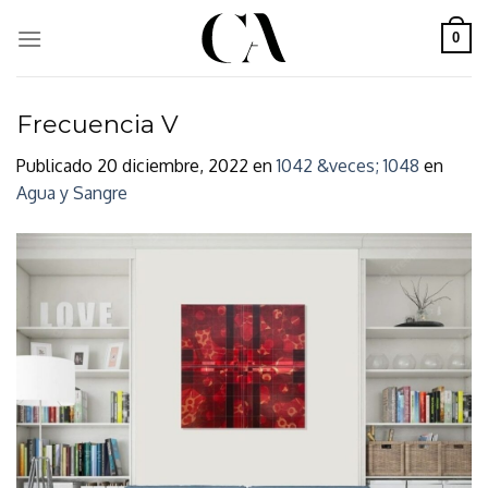
Skip
to
0
content
Frecuencia V
Publicado
20 diciembre, 2022
en
1042 &veces; 1048
en
Agua y Sangre