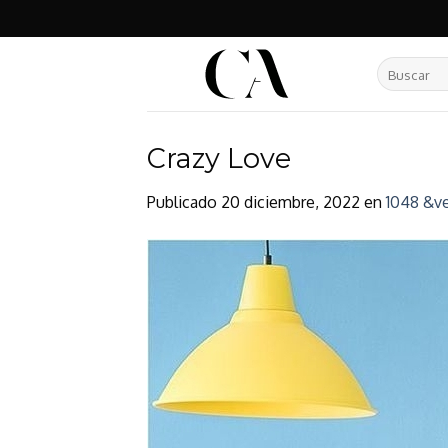
Skip
to
content
Buscar
por:
Crazy Love
Publicado
20 diciembre, 2022
en
1048 &ve