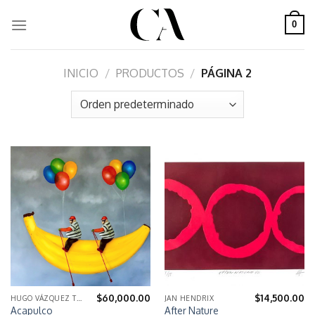
Skip
to
0
content
INICIO
/
PRODUCTOS
/
PÁGINA 2
$
60,000.00
$
14,500.00
HUGO VÁZQUEZ TELLO
JAN HENDRIX
Acapulco
After Nature