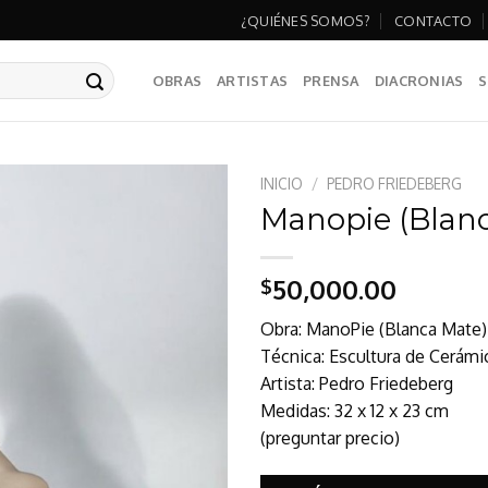
¿QUIÉNES SOMOS?
CONTACTO
OBRAS
ARTISTAS
PRENSA
DIACRONIAS
S
INICIO
/
PEDRO FRIEDEBERG
Manopie (Blan
50,000.00
$
Obra: ManoPie (Blanca Mate)
Técnica: Escultura de Cerámi
Artista: Pedro Friedeberg
Medidas: 32 x 12 x 23 cm
(preguntar precio)