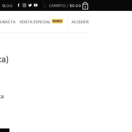
BLOG
CARRITO /
$
0.00
0
UBASTA
VENTA ESPECIAL
ACCEDER
ca)
ca