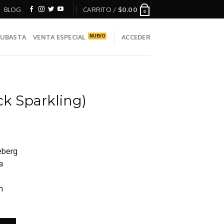
BLOG
CARRITO /
$
0.00
0
UBASTA
VENTA ESPECIAL
ACCEDER
ck Sparkling)
eberg
a
m