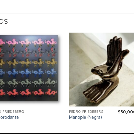
OS
$
50,00
O FRIEDEBERG
PEDRO FRIEDEBERG
norodante
Manopie (Negra)