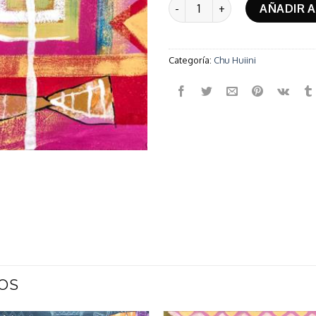
Llegada de Arconte cantida
AÑADIR A
Categoría:
Chu Huiini
OS