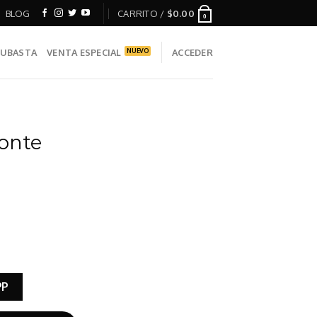
BLOG
CARRITO /
$
0.00
0
UBASTA
VENTA ESPECIAL
ACCEDER
onte
PP