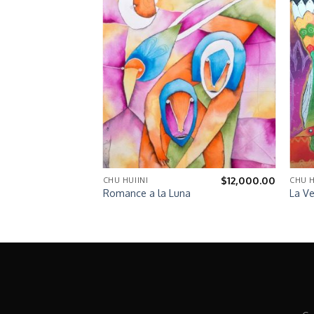
$
25,000.00
$
12,000.00
CHU HUIINI
CHU H
Romance a la Luna
La Ve