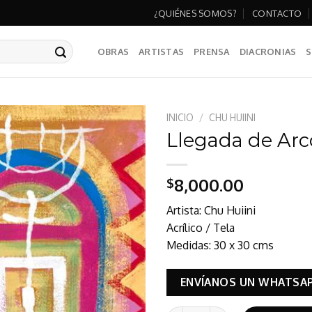
¿QUIÉNES SOMOS?
CONTACTO
OBRAS
ARTISTAS
PRENSA
DIACRONIAS
S
INICIO
/
CHU HUIINI
Llegada de Arc
8,000.00
$
Artista: Chu Huiini
Acrílico / Tela
Medidas: 30 x 30 cms
ENVÍANOS UN WHATSA