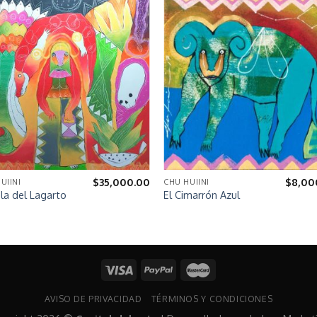
$
35,000.00
$
8,00
UIINI
CHU HUIINI
la del Lagarto
El Cimarrón Azul
AVISO DE PRIVACIDAD
TÉRMINOS Y CONDICIONES