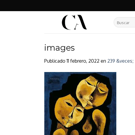
Skip
to
content
Buscar
por:
images
Publicado
11 febrero, 2022
en
239 &veces; 