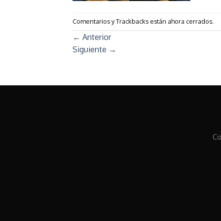
Comentarios y Trackbacks están ahora cerrados.
←
Anterior
Siguiente
→
Co