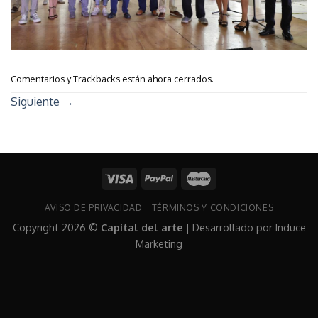
Comentarios y Trackbacks están ahora cerrados.
Siguiente
→
AVISO DE PRIVACIDAD
TÉRMINOS Y CONDICIONES
Copyright 2026 ©
Capital del arte
| Desarrollado por
Induce
Marketing