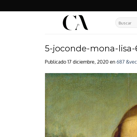
Skip
to
content
Buscar
por:
5-joconde-mona-lisa-
Publicado
17 diciembre, 2020
en
687 &vec