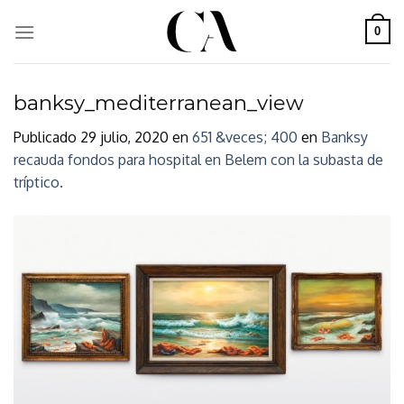
Skip
to
0
content
banksy_mediterranean_view
Publicado
29 julio, 2020
en
651 &veces; 400
en
Banksy
recauda fondos para hospital en Belem con la subasta de
tríptico.