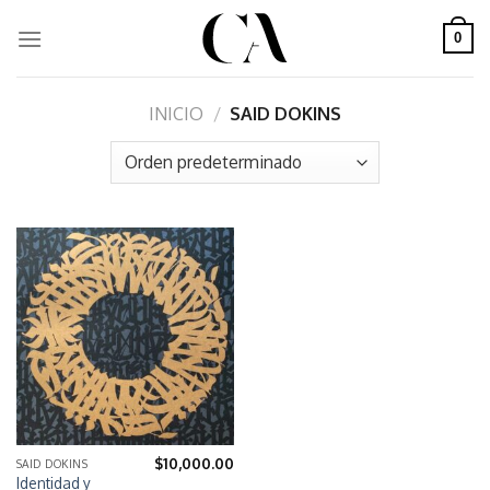
Skip
to
0
content
INICIO
/
SAID DOKINS
$
10,000.00
SAID DOKINS
Identidad y