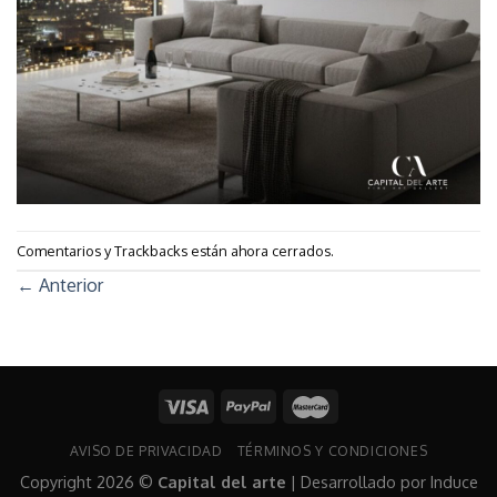
Comentarios y Trackbacks están ahora cerrados.
←
Anterior
AVISO DE PRIVACIDAD
TÉRMINOS Y CONDICIONES
Copyright 2026 ©
Capital del arte
| Desarrollado por
Induce