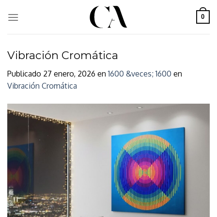
Skip
to
0
content
Vibración Cromática
Publicado
27 enero, 2026
en
1600 &veces; 1600
en
Vibración Cromática