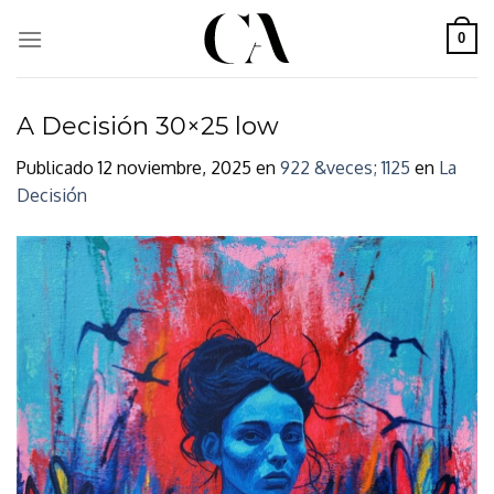
Skip
to
0
content
A Decisión 30×25 low
Publicado
12 noviembre, 2025
en
922 &veces; 1125
en
La
Decisión