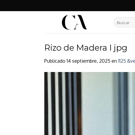
Skip
to
content
Buscar
por:
Rizo de Madera I jpg
Publicado
14 septiembre, 2025
en
1125 &ve