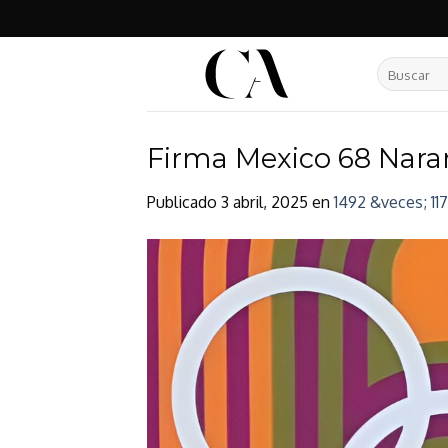
Skip
to
content
Buscar
por:
Firma Mexico 68 Nara
Publicado
3 abril, 2025
en
1492 &veces; 11