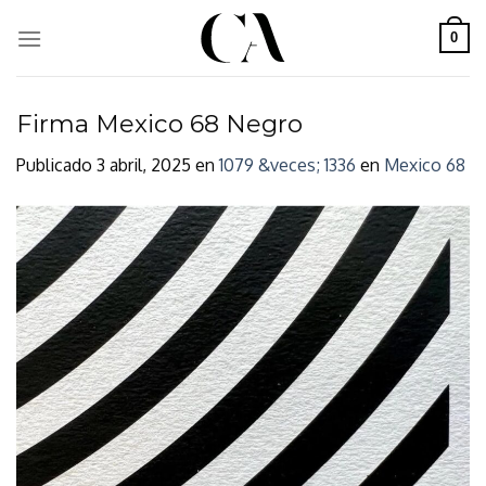
Skip
to
0
content
Firma Mexico 68 Negro
Publicado
3 abril, 2025
en
1079 &veces; 1336
en
Mexico 68