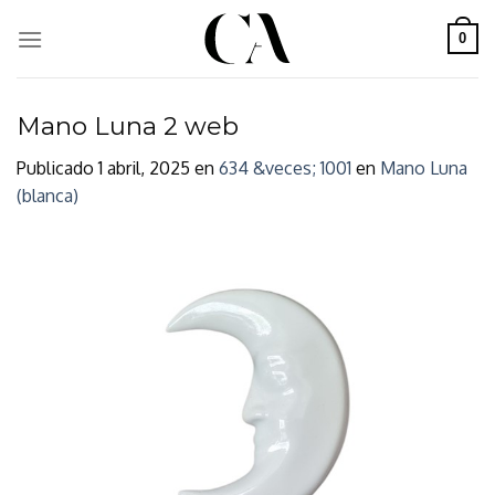
Skip
to
0
content
Mano Luna 2 web
Publicado
1 abril, 2025
en
634 &veces; 1001
en
Mano Luna
(blanca)