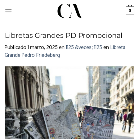
Skip
to
0
content
Libretas Grandes PD Promocional
Publicado
1 marzo, 2025
en
1125 &veces; 1125
en
Libreta
Grande Pedro Friedeberg