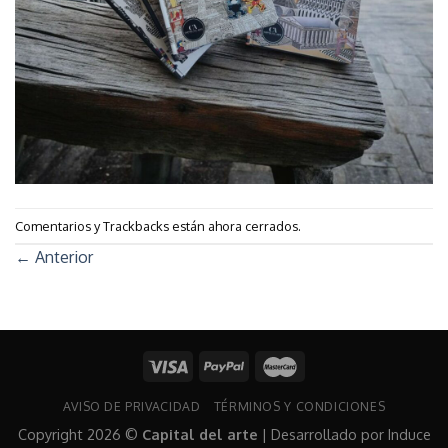
Comentarios y Trackbacks están ahora cerrados.
←
Anterior
AVISO DE PRIVACIDAD
TÉRMINOS Y CONDICIONES
Copyright 2026 ©
Capital del arte
| Desarrollado por
Induce