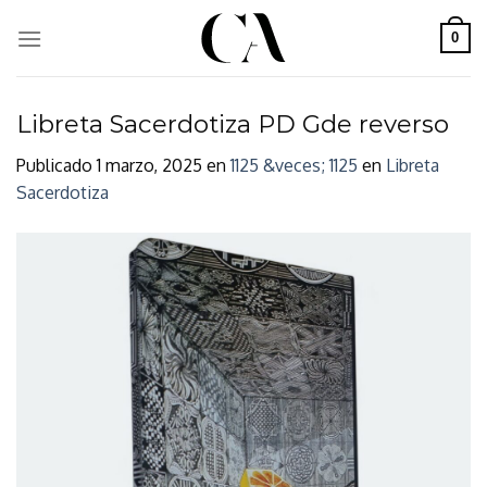
Skip
to
0
content
Libreta Sacerdotiza PD Gde reverso
Publicado
1 marzo, 2025
en
1125 &veces; 1125
en
Libreta
Sacerdotiza