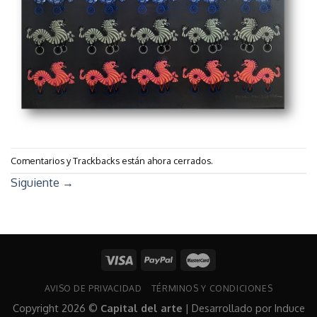
Comentarios y Trackbacks están ahora cerrados.
Siguiente
→
AVISO DE PRIVACIDAD
TÉRMINOS Y CONDICIONES
Copyright 2026 ©
Capital del arte
| Desarrollado por
Induce