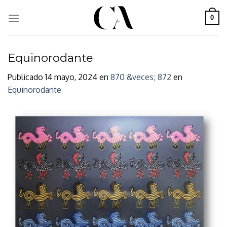
Skip
to
0
content
Equinorodante
Publicado
14 mayo, 2024
en
870 &veces; 872
en
Equinorodante