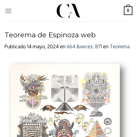
Skip
to
0
content
Teorema de Espinoza web
Publicado
14 mayo, 2024
en
664 &veces; 871
en
Teorema