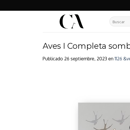
Skip
to
content
Buscar
por:
Aves I Completa som
Publicado
26 septiembre, 2023
en
1126 &v