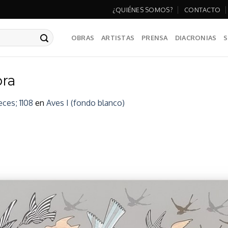
¿QUIÉNES SOMOS?
CONTACTO
OBRAS
ARTISTAS
PRENSA
DIACRONIAS
S
bra
eces; 1108
en
Aves I (fondo blanco)