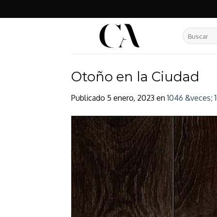
Skip
to
content
Buscar
por:
Otoño en la Ciudad
Publicado
5 enero, 2023
en
1046 &veces; 