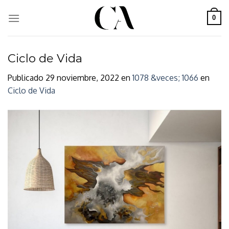
Skip
to
0
content
Ciclo de Vida
Publicado
29 noviembre, 2022
en
1078 &veces; 1066
en
Ciclo de Vida