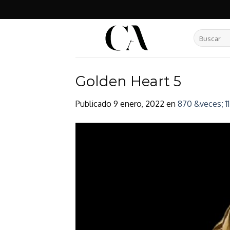
Skip
to
content
Buscar
por:
Golden Heart 5
Publicado
9 enero, 2022
en
870 &veces; 1