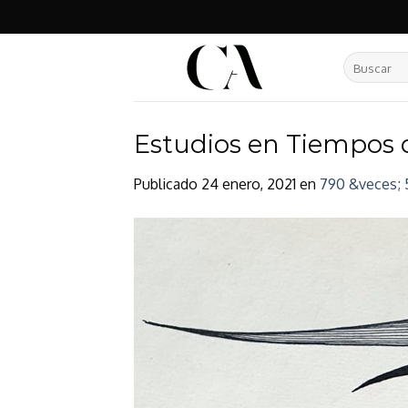
Skip
to
content
Buscar
por:
Estudios en Tiempos 
Publicado
24 enero, 2021
en
790 &veces; 