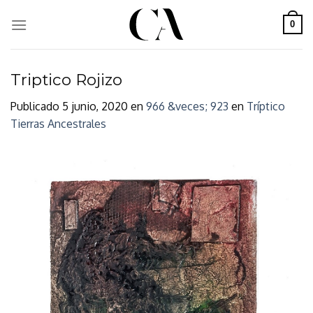
Skip
to
0
content
Triptico Rojizo
Publicado
5 junio, 2020
en
966 &veces; 923
en
Tríptico
Tierras Ancestrales