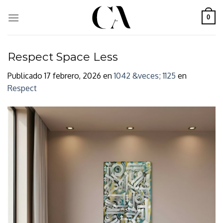
Skip
to
0
content
Respect Space Less
Publicado
17 febrero, 2026
en
1042 &veces; 1125
en
Respect