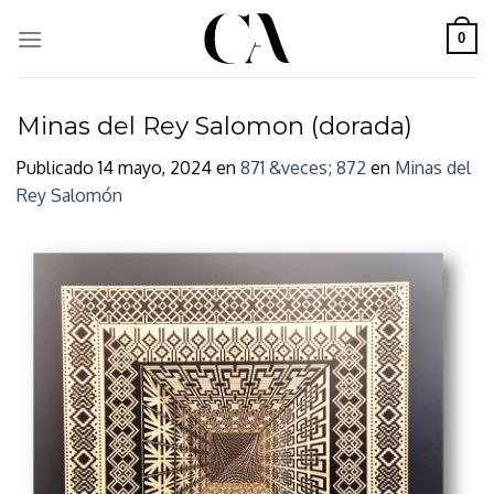
Skip
to
0
content
Minas del Rey Salomon (dorada)
Publicado
14 mayo, 2024
en
871 &veces; 872
en
Minas del
Rey Salomón