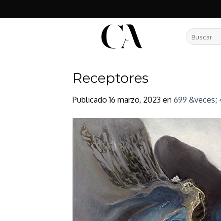
Skip
to
content
Buscar
por:
Receptores
Publicado
16 marzo, 2023
en
699 &veces; 