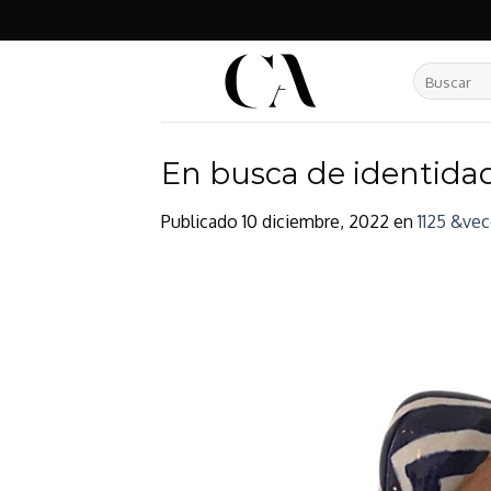
Skip
to
content
Buscar
por:
En busca de identidad 
Publicado
10 diciembre, 2022
en
1125 &vec