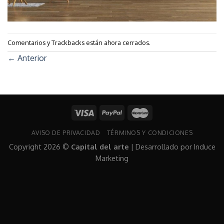
Comentarios y Trackbacks están ahora cerrados.
←
Anterior
AVISO DE PRIVACIDAD
TÉRMINOS Y CONDICIONES
Copyright 2026 ©
Capital del arte
| Desarrollado por
Induce
Marketing