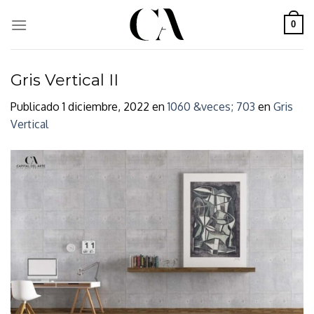
Skip
to
0
content
Gris Vertical II
Publicado
1 diciembre, 2022
en
1060 &veces; 703
en
Gris
Vertical