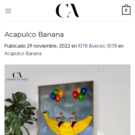
Skip
to
0
content
Acapulco Banana
Publicado
29 noviembre, 2022
en
1078 &veces; 1078
en
Acapulco Banana