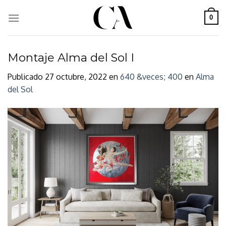
Skip
to
0
content
Montaje Alma del Sol I
Publicado
27 octubre, 2022
en
640 &veces; 400
en
Alma
del Sol