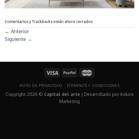
Comentarios y Trackbacks están ahora cerrados.
←
Anterior
Siguiente
→
AVISO DE PRIVACIDAD
TÉRMINOS Y CONDICIONES
Copyright 2026 ©
Capital del arte
| Desarrollado por
Induce
Marketing