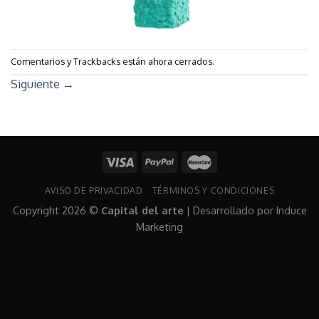
Comentarios y Trackbacks están ahora cerrados.
Siguiente
→
AVISO DE PRIVACIDAD
TÉRMINOS Y CONDICIONES
Copyright 2026 ©
Capital del arte
| Desarrollado por
Induce
Marketing