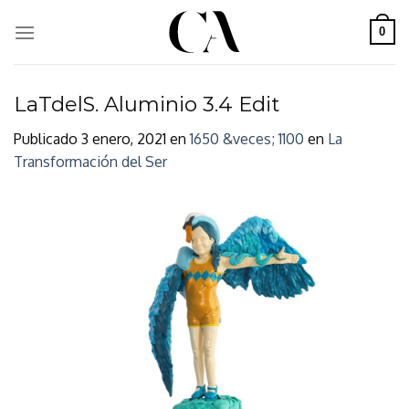
Skip
to
0
content
LaTdelS. Aluminio 3.4 Edit
Publicado
3 enero, 2021
en
1650 &veces; 1100
en
La
Transformación del Ser